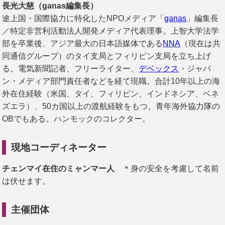
長光大慈（ganas編集長）
途上国・国際協力に特化したNPOメディア「
ganas
」編集長
／特定非営利活動法人開発メディア代表理事。上智大学法学
部を卒業後、アジア最大の日本語媒体である
NNA
（現在は共
同通信グループ）のタイ支局とフィリピン支局を立ち上げ
る。電気新聞記者、フリーライター、
デベックス
・ジャパ
ン・メディア部門責任者などを経て現職。合計10年以上の海
外在住経験（米国、タイ、フィリピン、インドネシア、ベネ
ズエラ）、50カ国以上の渡航経験をもつ。青年海外協力隊の
OBでもある。ハンモックのコレクター。
現地コーディネーター
チェンマイ在住のミャンマー人
＊身の安全を考慮して名前
は伏せます。
主催団体