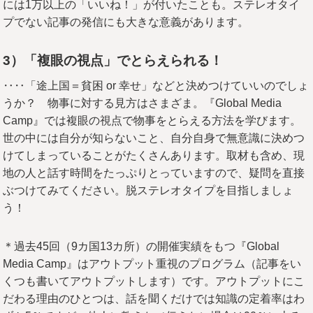
には1万以上の「いいね！」が付いたことも。ステレオタイ
プでない記事の発信にも大きな意義があります。
3
）「複眼の視点」でとらえられる！
‥‥「途上国＝貧困 or 幸せ」などと決めつけていいのでしょ
うか？ 物事に対する見方はさまざま。『Global Media
Camp』では複眼の視点で物事をとらえる方法を学びます。
世の中には自分が知らないこと、自分自身で無意識に決めつ
けてしまっていることがたくさんあります。取材も含め、現
地の人と話す時間をたっぷりとっていますので、疑問を直接
ぶつけてみてください。脱ステレオタイプを目指しましょ
う！
＊過去45回（9カ国13カ所）の開催実績をもつ『Global
Media Camp』はアウトプット重視のプログラム（記事をい
くつも書いてアウトプットします）です。アウトプットにこ
だわる理由のひとつは、話を聞くだけでは知識の定着率はわ