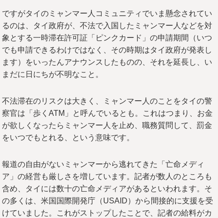
ですがタイのミャンマー人コミュニティでいま懸念されてい
るのは、タイ政府が、不法で入国したミャンマー人などを対
象とする一時滞在許可証「ピンクカード」の申請期間（いつ
でも申請できるわけではなく、その時期はタイ政府が発表し
ます）をいったんアナウンスしたものの、それを延長し、い
まだに日にちが不明なこと。
不法滞在のリスクは大きく、ミャンマー人のことをタイの警
察官は「歩くATM」と呼んでいるとも。これはつまり、お金
が欲しくなったらミャンマー人を止め、職務質問して、罰金
をいつでもとれる、という意味です。
報道の自由がないミャンマーから逃れてきた「亡命メディ
ア」の経営も厳しさを増しています。記者が数人のところも
含め、タイには数十の亡命メディアがあるといわれます。そ
の多くは、米国国際開発庁（USAID）から間接的に支援を受
けていました。これがストップしたことで、記者の給料がカ