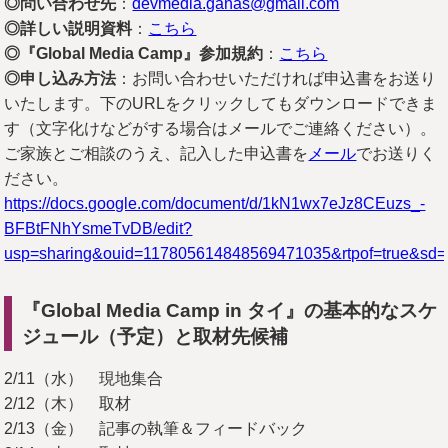
◎問い合わせ先
：
devmedia.ganas@gmail.com
◎詳しい説明資料
：
こちら
◎『Global Media Camp』参加規約
：
こちら
◎申し込み方法
：お問い合わせいただければ申込書をお送り
いたします。下のURLをクリックしてもダウンロードできま
す（文字化けなどがする場合はメールでご連絡ください）。
ご家族とご相談のうえ、記入した申込書を
メール
でお送りく
ださい。
https://docs.google.com/document/d/1kN1wx7eJz8CEuzs_-
BFBtFNhYsmeTvDB/edit?
usp=sharing&ouid=117805614848569471035&rtpof=true&sd=
『Global Media Camp in タイ』の基本的なスケ
ジュール（予定）と取材先候補
2/11（水） 現地集合
2/12（木） 取材
2/13（金） 記事の執筆＆フィードバック