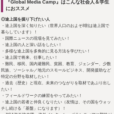
『Global Media Camp』はこんな社会人＆学生
におススメ
◎途上国を掘り下げたい人
・途上国を深く知りたい（世界人口のおよそ8割は途上国で
暮らしています）！
・国際ニュースの現場を見てみたい！
・途上国の人と深い話をしたい！
・多様な途上国を多角的に見る方法を学びたい！
・途上国で将来、仕事したい！
・難民、移民、国内避難民、貧困、教育、ジェンダー、少数
民族、ソーシャル／地元のスモールビジネス、開発援助など
特定の分野を取材したい！
・過去（歴史）と現在、未来のつながりを取材であぶり出し
たい！
・フィールドワークの練習をやってみたい！
・途上国の若者と仲良くなりたい（友情は、その国をウォッ
チし続ける「基盤」になります）！