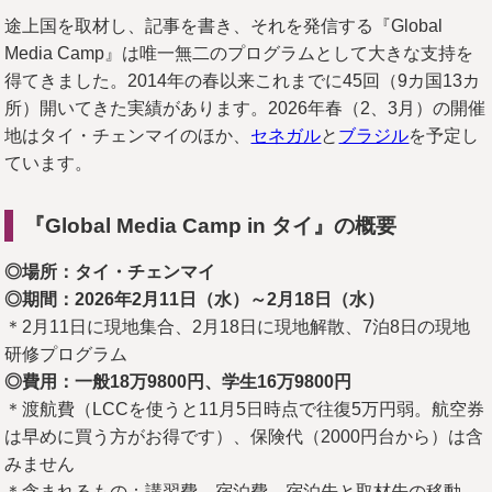
途上国を取材し、記事を書き、それを発信する『Global
Media Camp』は唯一無二のプログラムとして大きな支持を
得てきました。2014年の春以来これまでに45回（9カ国13カ
所）開いてきた実績があります。2026年春（2、3月）の開催
地はタイ・チェンマイのほか、
セネガル
と
ブラジル
を予定し
ています。
『Global Media Camp in タイ』の概要
◎場所：タイ・チェンマイ
◎期間：2026年2月11日（水）～2月18日（水）
＊2月11日に現地集合、2月18日に現地解散、7泊8日の現地
研修プログラム
◎費用：一般18万9800円、学生16万9800円
＊渡航費（LCCを使うと11月5日時点で往復5万円弱。航空券
は早めに買う方がお得です）、保険代（2000円台から）は含
みません
＊含まれるもの：講習費、宿泊費、宿泊先と取材先の移動