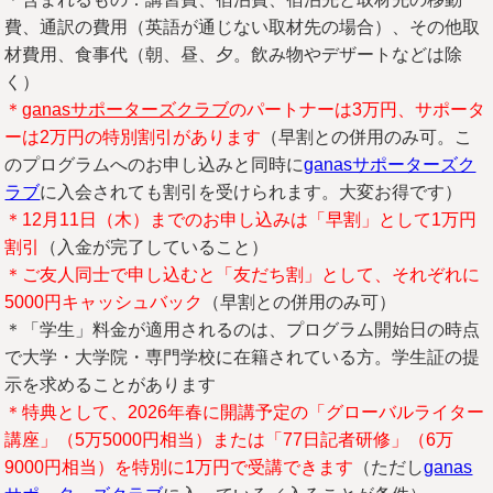
費、通訳の費用（英語が通じない取材先の場合）、その他取
材費用、食事代（朝、昼、夕。飲み物やデザートなどは除
く）
＊
ganasサポーターズクラブ
のパートナーは3万円、サポータ
ーは2万円の特別割引があります
（早割との併用のみ可。こ
のプログラムへのお申し込みと同時に
ganasサポーターズク
ラブ
に入会されても割引を受けられます。大変お得です）
＊12月11日（木）までのお申し込みは「早割」として1万円
割引
（入金が完了していること）
＊ご友人同士で申し込むと「友だち割」として、それぞれに
5000円キャッシュバック
（早割との併用のみ可）
＊「学生」料金が適用されるのは、プログラム開始日の時点
で大学・大学院・専門学校に在籍されている方。学生証の提
示を求めることがあります
＊特典として、2026年春に開講予定の「グローバルライター
講座」（5万5000円相当）または「77日記者研修」（6万
9000円相当）を特別に1万円で受講できます
（ただし
ganas