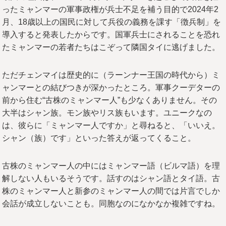
ったミャンマーの軍事政権が兵士不足を補う目的で2024年2
月、18歳以上の国民に対して兵役の義務を課す「徴兵制」を
導入すると発表したからです。国軍兵士にされることを恐れ
たミャンマーの若者たちはこぞって隣国タイに逃げました。
ただチェンマイは歴史的に（ラーンナー王国の時代から）ミ
ャンマーとの結びつきが深かったところ。軍事クーデターの
前から住む“古株のミャンマー人”も少なくありません。その
大半はシャン族。モン族やリス族もいます。ユニークなの
は、彼らに「ミャンマー人ですか」と尋ねると、「いいえ。
シャン（族）です」といった答えが返ってくること。
古株のミャンマー人の中にはミャンマー語（ビルマ語）を理
解しない人もいるそうです。話すのはシャン語とタイ語。古
株のミャンマー人と新参のミャンマー人の間では片言でしか
会話が成立しないことも。同胞なのになかなか複雑ですね。