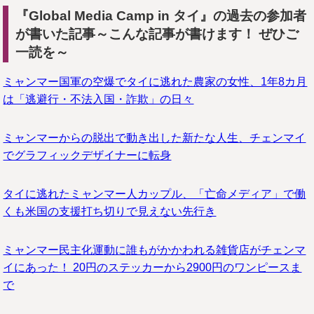
『Global Media Camp in タイ』の過去の参加者
が書いた記事～こんな記事が書けます！ ぜひご
一読を～
ミャンマー国軍の空爆でタイに逃れた農家の女性、1年8カ月
は「逃避行・不法入国・詐欺」の日々
ミャンマーからの脱出で動き出した新たな人生、チェンマイ
でグラフィックデザイナーに転身
タイに逃れたミャンマー人カップル、「亡命メディア」で働
くも米国の支援打ち切りで見えない先行き
ミャンマー民主化運動に誰もがかかわれる雑貨店がチェンマ
イにあった！ 20円のステッカーから2900円のワンピースま
で