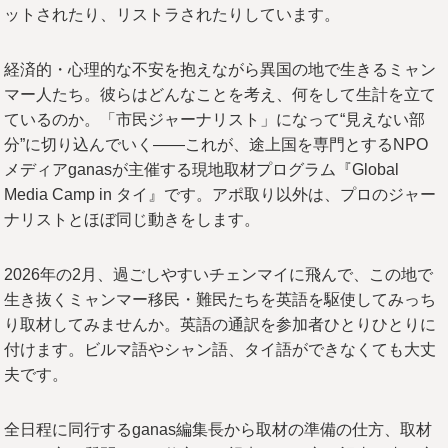
ットされたり、リストラされたりしています。
経済的・心理的な不安を抱えながら異国の地で生きるミャン
マー人たち。彼らはどんなことを考え、何をして生計を立て
ているのか。「市民ジャーナリスト」になって“見えない部
分”に切り込んでいく――これが、途上国を専門とするNPO
メディアganasが主催する現地取材プログラム『Global
Media Camp in タイ』です。アポ取り以外は、プロのジャー
ナリストとほぼ同じ動きをします。
2026年の2月、過ごしやすいチェンマイに飛んで、この地で
生き抜くミャンマー移民・難民たちを英語を駆使してみっち
り取材してみませんか。英語の通訳を参加者ひとりひとりに
付けます。ビルマ語やシャン語、タイ語ができなくても大丈
夫です。
全日程に同行するganas編集長から取材の準備の仕方、取材