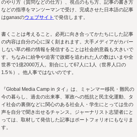
のやり方（質問などの仕方）、視点のもち方、記事の書き方
などの指導をマンツーマンで受け、完成させた日本語の記事
はganasの
ウェブサイト
で発信します。
書くことは考えること。必死に向き合ってかたちにした記事
の内容は自分の心に深く刻まれます。大手メディアがカバー
しない草の根の情報を発信することは社会的意義も大きいで
す。ちなみに紛争や迫害で故郷を追われた人の数はいまや全
世界で1億2000万人。割合にして67人に1人（世界人口の
1.5％）。他人事ではないのです。
『Global Media Camp in タイ』は、ミャンマー移民・難民の
今の暮らし、過去の出来事、軍政への抵抗と民主化運動、タ
イ社会の裏側などに関心のある社会人・学生にとっては生の
声を自分で聞き出せるチャンス。ジャーナリスト志望者にと
っては、取材して発信した記事はポートフォリオにもなりま
す。