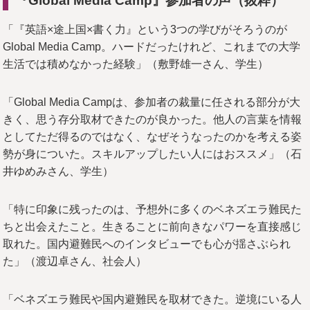
『Global Media Camp』参加者の声（抜粋）
「『英語×途上国×書く力』という3つの学びがそろうのが
Global Media Camp。ハードだったけれど、これまでの大学
生活では積めなかった経験」（敷野雄一さん、学生）
「Global Media Campは、参加者の裁量に任される部分が大
きく、思う存分取材できたのが良かった。他人の言葉を情報
としてただ得るのではなく、なぜそうなったのかを考える姿
勢が身についた。スキルアップしたい人にはおススメ」（石
井ゆめみさん、学生）
「特に印象に残ったのは、予想外に多くのベネズエラ難民た
ちと出会えたこと。生きることに前向きなパワーを直接感じ
取れた。国内避難民へのインタビューでも心が揺さぶられ
た」（渡辺卓さん、社会人）
「ベネズエラ難民や国内避難民を取材できた。逆境にいる人