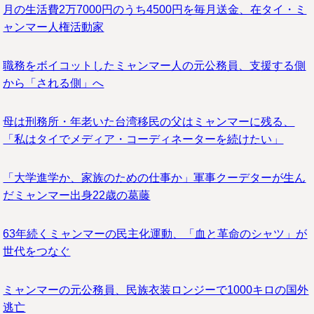
月の生活費2万7000円のうち4500円を毎月送金、在タイ・ミ
ャンマー人権活動家
職務をボイコットしたミャンマー人の元公務員、支援する側
から「される側」へ
母は刑務所・年老いた台湾移民の父はミャンマーに残る、
「私はタイでメディア・コーディネーターを続けたい」
「大学進学か、家族のための仕事か」軍事クーデターが生ん
だミャンマー出身22歳の葛藤
63年続くミャンマーの民主化運動、「血と革命のシャツ」が
世代をつなぐ
ミャンマーの元公務員、民族衣装ロンジーで1000キロの国外
逃亡