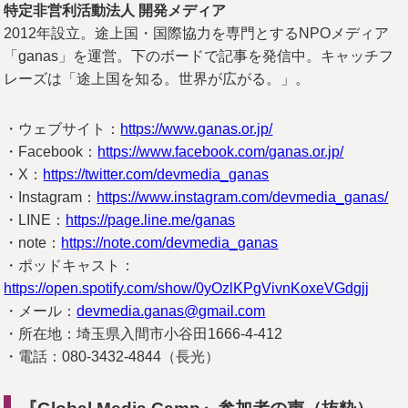
特定非営利活動法人 開発メディア
2012年設立。途上国・国際協力を専門とするNPOメディア
「ganas」を運営。下のボードで記事を発信中。キャッチフ
レーズは「途上国を知る。世界が広がる。」。
・ウェブサイト：
https://www.ganas.or.jp/
・Facebook：
https://www.facebook.com/ganas.or.jp/
・X：
https://twitter.com/devmedia_ganas
・Instagram：
https://www.instagram.com/devmedia_ganas/
・LINE：
https://page.line.me/ganas
・note：
https://note.com/devmedia_ganas
・ポッドキャスト：
https://open.spotify.com/show/0yOzlKPgVivnKoxeVGdgjj
・メール：
devmedia.ganas@gmail.com
・所在地：埼玉県入間市小谷田1666-4-412
・電話：080-3432-4844（長光）