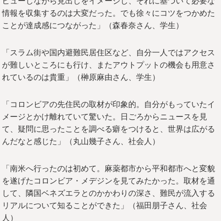
ビューしながら見出しをイメージし、それに基づいて必要な
情報を収集するのは大変だった。でも徐々にコツをつかめた
ことが達成感につながった」（森春奈さん、学生）
「スラム街や国内避難民居住区など、自分一人ではアクセス
が難しいところにも行け、またアウトプットの機会も用意さ
れているのは貴重」（榊原麻由さん、学生）
「コロンビアの先住民の取材が印象的。自分がもっていたイ
メージとかけ離れていて驚いた。日ごろからニュースを見
て、疑問に思ったことを調べる癖をつけると、世界は広がる
んだなと感じた」（丸山幾子さん、社会人）
「南米へ行ったのは初めて。麻薬都市から平和都市へと変貌
を遂げたコロンビア・メデジンを見てみたかった。取材を通
して、隣国ベネズエラとのかかわりの深さ、難民が流入する
リアルについて知ることができた」（福田朋子さん、社会
人）