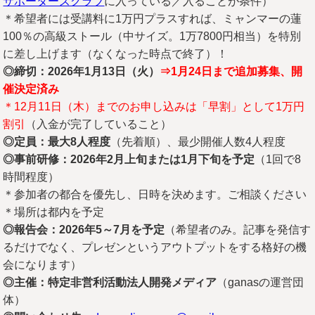
サポーターズクラブ
に入っている／入ることが条件）
＊希望者には受講料に1万円プラスすれば、ミャンマーの蓮
100％の高級ストール（中サイズ。1万7800円相当）を特別
に差し上げます（なくなった時点で終了）！
◎締切：2026年1月13日（火）
⇒1月24日まで追加募集、開
催決定済み
＊12月11日（木）までのお申し込みは「早割」として1万円
割引
（入金が完了していること）
◎定員：最大8人程度
（先着順）、最少開催人数4人程度
◎事前研修：2026年2月上旬または1月下旬を予定
（1回で8
時間程度）
＊参加者の都合を優先し、日時を決めます。ご相談ください
＊場所は都内を予定
◎報告会：2026年5～7月を予定
（希望者のみ。記事を発信す
るだけでなく、プレゼンというアウトプットをする格好の機
会になります）
◎主催：特定非営利活動法人開発メディア
（ganasの運営団
体）