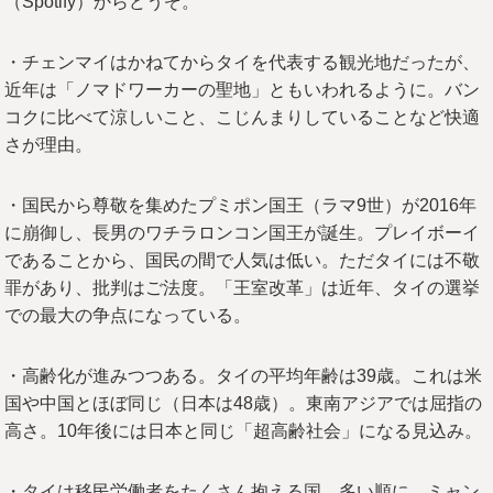
（Spotify）からどうぞ。
・チェンマイはかねてからタイを代表する観光地だったが、
近年は「ノマドワーカーの聖地」ともいわれるように。バン
コクに比べて涼しいこと、こじんまりしていることなど快適
さが理由。
・国民から尊敬を集めたプミポン国王（ラマ9世）が2016年
に崩御し、長男のワチラロンコン国王が誕生。プレイボーイ
であることから、国民の間で人気は低い。ただタイには不敬
罪があり、批判はご法度。「王室改革」は近年、タイの選挙
での最大の争点になっている。
・高齢化が進みつつある。タイの平均年齢は39歳。これは米
国や中国とほぼ同じ（日本は48歳）。東南アジアでは屈指の
高さ。10年後には日本と同じ「超高齢社会」になる見込み。
・タイは移民労働者をたくさん抱える国。多い順に、ミャン