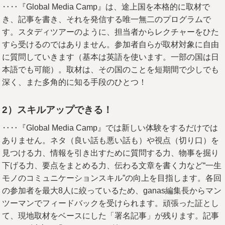
‥‥『Global Media Camp』は、途上国を本格的に取材で
き、記事を書き、それを発信する唯一無二のプログラムで
す。スタディツアーのように、担当者からレクチャーをひた
すら受けるのではありません。参加者自らが取材対象に自由
に質問していきます（基本は英語を使います。一部の国は日
本語でも可能）。取材は、その国のことを短期間で少しでも
深く、また多角的に知る手段のひとつ！
2
）スキルアップできる！
‥‥『Global Media Camp』では新しい体験をするだけでは
ありません。ネタ（良い話も悪い話も）や視点（切り口）を
見つける力、情報を引き出すために質問する力、物事を掘り
下げる力、要点をまとめる力、伝わる文章を書く力など“一生
モノのコミュニケーションスキル”の向上を目指します。各回
の参加者を最大8人に絞っているため、ganas編集長からマン
ツーマンでフィードバックを受けられます。頑張った証とし
て、現地取材をベースにした「署名記事」が残ります。記事