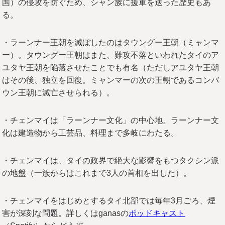
国）の侵攻を防ぐため、シャン族に援軍を送った歴史もあ
る。
・ラーンナー王朝を滅ぼしたのはタウングー王朝（ミャンマ
ー）。タウングー王朝はまた、難攻不落といわれたタイのア
ユタヤ王朝を陥落させたことでも有名（ただしアユタヤ王朝
はその後、独立を回復。ミャンマーの次の王朝であるコンバ
ウン王朝に滅亡させられる）。
・チェンマイは「ラーンナー文化」の中心地。ラーンナー文
化は建造物から工芸品、料理まで多岐にわたる。
・チェンマイは、タイの政界で絶大な影響をもつタクシン派
の地盤（一族からはこれまで3人の首相を出した）。
・チェンマイをはじめとするタイ北部では毎年3月ごろ、煙
害が深刻な問題。詳しくはganasの
ポッドキャスト