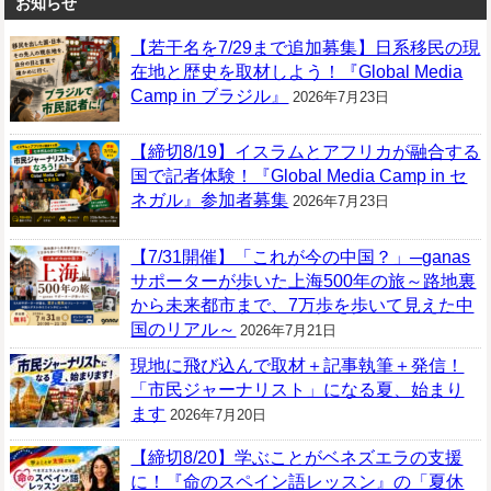
お知らせ
【若干名を7/29まで追加募集】日系移民の現
在地と歴史を取材しよう！『Global Media
Camp in ブラジル』
2026年7月23日
【締切8/19】イスラムとアフリカが融合する
国で記者体験！『Global Media Camp in セ
ネガル』参加者募集
2026年7月23日
【7/31開催】「これが今の中国？」─ganas
サポーターが歩いた上海500年の旅～路地裏
から未来都市まで、7万歩を歩いて見えた中
国のリアル～
2026年7月21日
現地に飛び込んで取材＋記事執筆＋発信！
「市民ジャーナリスト」になる夏、始まり
ます
2026年7月20日
【締切8/20】学ぶことがベネズエラの支援
に！『命のスペイン語レッスン』の「夏休