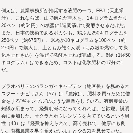
例えば、農業事務所が推奨する液肥の一つ、FPJ（天恵緑
汁）。これならば、山で摘んだ草木を、1キログラム当たり
20ペソ（約54円）の糖蜜に1週間漬けて発酵させるだけだ。
また、日本の技術であるボカシも、鶏ふん250キログラムを
250ペソ（約675円）、米ぬか10キログラムを100ペソ（約
270円）で購入し、土ともみ殻くん炭（もみ殻を燃やして炭
化させたもの）を混ぜて発酵させれば完成する。6袋（1袋50
キログラム）はできるため、コストは化学肥料の17分の1
だ。
ブラオバリテのバランガイキャプテン（地区長）を務めるネ
スター・ナピリさん（57）は「農家は、肥料を買うために借
金をする“ギャンブル”のような農業をしている。有機農業の
知識が広まって、経費削減になってくれれば」と歓迎。説明
会に参加した、オクラとホウレンソウを育てているという男
性（43）は「経費を抑えられて、高く売れて、健康にも良
い。有機農業を早く覚えたいよ」とやる気を見せていた。