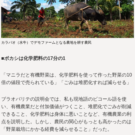
カラバオ（水牛）でデモファームとなる農地を耕す農民
■ボカシは化学肥料の17分の1
「マニラだと有機野菜は、化学肥料を使って作った野菜の10
倍の値段で売られている」「ごみは堆肥化すれば減らせる」
ブラオバリテの説明会では、私も現地語のビコール語を使
い、有機農業だと付加価値がつくこと、堆肥化でごみが削減
できること、化学肥料は身体に悪いことなど、有機農業の利
点を説明した。しかし、農民の関心がもっとも高かったのは
「野菜栽培にかかる経費を減らせること」だった。