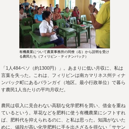
有機農業について農業事務所の同僚（右）から説明を受け
る農民たち（フィリピン・ティナンバック）
「1人484ペソ（約1300円）」。あまりに低い月収に、私は
言葉を失った。これは、フィリピンは南カマリネス州ティナ
ンバック町にあるバランガイ（地区。最小行政単位）で暮ら
す農民1人当たりの平均月収だ。
農民は収入に見合わない高額な化学肥料を買い、借金を重ね
ているという。草花などを肥料に使う有機農業にシフトすれ
ば、肥料代を抑えられるのに、と私は思った。知識がないた
めに、値段が高い化学肥料に手を出さざるを得ない「サヤン