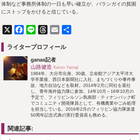
体制など事務所体制の一日も早い確立が、バランガイの貧困
にストップをかけると信じている。
X
Facebook
Line
Threads
Email
共
有
ライタープロフィール
ganas記者
山路健造
Kenzo Yamaji
1984年、大分市出身。30歳。立命館アジア太平洋大
学卒業後、西日本新聞社に入社、まちづくりや事件事
故、地方自治などを取材。2014年2月に同社を退社
し、青年海外協力隊に参加。14年10月～16年10月の
予定で、フィリピンルソン島南部・ティナンバック町
でコミュニティ開発隊員として、有機農業やごみ処理
を担当している。2016年2月のフィリピン協力隊派遣
50周年記念式典の実行委員長も務める。
関連記事: