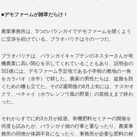
■デモファームが雑草だらけ！
農業事務所は、5つのバランガイでデモファームを開くよう
に交渉を続けている。ブラオバリテはその一つだ。
ブラオバリテは、バランガイキャプテンのネスターさんが有
機農業に高い関心を示してくれていることもあり、説明会の
3日後には、デモファーム予定地である小学校の敷地の一角
をカラバオ（水牛）で耕した。農家の男性たちは、盗難を防
ぐための柵も立てた。その2週間後の8月上旬には、ナスやオ
クラ、ぺチャイ（ホウレンソウ風の野菜）の苗植えまで終わ
った。
それからすでに約3カ月が経過。有機肥料セミナーの開催を
何度も試みたが、バランガイ側の行事と重なったり、農業事
務所の同僚が体調不良になったり、事務所が必要な肥料の材