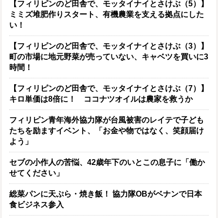
【フィリピンのど田舎で、モッタイナイとさけぶ（5）】
ミミズ堆肥作りスタート、有機農業を支える拠点にした
い！
【フィリピンのど田舎で、モッタイナイとさけぶ（3）】
町の市場に地元野菜が売っていない、キャベツを買いに3
時間！
【フィリピンのど田舎で、モッタイナイとさけぶ（7）】
キロ単価は8倍に！ ココナツオイルは農家を救うか
フィリピン青年海外協力隊が台風被害のレイテで子ども
たちを励ますイベント、「お金や物ではなく、笑顔届け
よう」
セブの小作人の苦悩、42歳年下のいとこの息子に「働か
せてください」
総菜パンに天ぷら・焼き飯！ 協力隊OBがベナンで日本
食ビジネス参入