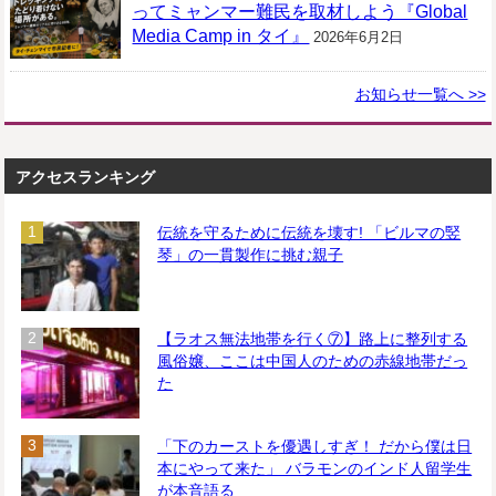
ってミャンマー難民を取材しよう『Global
Media Camp in タイ』
2026年6月2日
お知らせ一覧へ >>
アクセスランキング
伝統を守るために伝統を壊す! 「ビルマの竪
琴」の一貫製作に挑む親子
【ラオス無法地帯を行く⑦】路上に整列する
風俗嬢、ここは中国人のための赤線地帯だっ
た
「下のカーストを優遇しすぎ！ だから僕は日
本にやって来た」 バラモンのインド人留学生
が本音語る