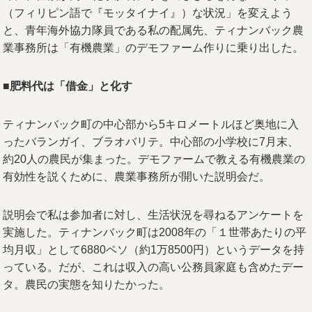
（フィリピン語で『モッタイナイ』）な状況」を変えよう
と、青年海外協力隊員である私の配属先、ティナンバック農
業事務所は「有機農業」のデモファーム作りに乗り出した。
■肥料代は「借金」と化す
ティナンバック町の中心部から5キロメートルほど奥地に入
ったバランガイ、ブラオバリテ。中心部の小学校に7月末、
約20人の農民が集まった。デモファームで教える有機農業の
有効性を説くために、農業事務所が開いた説明会だ。
説明会で私は参加者に対し、生活状況を尋ねるアンケートを
実施した。ティナンバック町は2008年の「１世帯あたりの平
均月収」として6880ペソ（約1万8500円）というデータを持
っている。だが、これは収入の高い公務員家庭も含めたデー
タ。農民の実態を知りたかった。