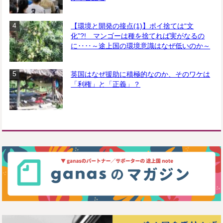
【環境と開発の接点(1)】ポイ捨ては“文
化”?! マンゴーは種を捨てれば実がなるの
に‥‥～途上国の環境意識はなぜ低いのか～
英国はなぜ援助に積極的なのか、そのワケは
「利権」と「正義」？