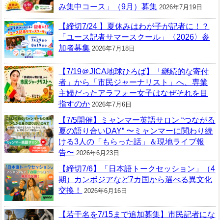
み集中コース」（9月）募集
2026年7月19日
【締切7/24 】夏休みはわが子が記者に！？
「ユース記者サマースクール」〈2026〉参
加者募集
2026年7月18日
【7/19＠JICA地球ひろば】「継続的な寄付
者」から「市民ジャーナリスト」へ、専業
主婦だったアラフォー女子はなぜそれを目
指すのか
2026年7月6日
【7/5開催】ミャンマー英語サロン “つながる
夏の語り合いDAY” 〜ミャンマーに関わり続
ける3人の「もらった話」＆現地ライブ報
告〜
2026年6月23日
【締切7/6】「日本語トークセッション」（4
期）カンボジアなど7カ国から選べる異文化
交換！
2026年6月16日
【若干名を7/15まで追加募集】市民記者にな