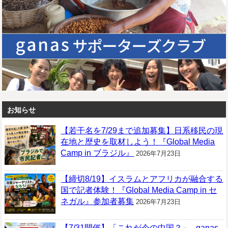
お知らせ
【若干名を7/29まで追加募集】日系移民の現
在地と歴史を取材しよう！『Global Media
Camp in ブラジル』
2026年7月23日
【締切8/19】イスラムとアフリカが融合する
国で記者体験！『Global Media Camp in セ
ネガル』参加者募集
2026年7月23日
【7/31開催】「これが今の中国？」─ganas