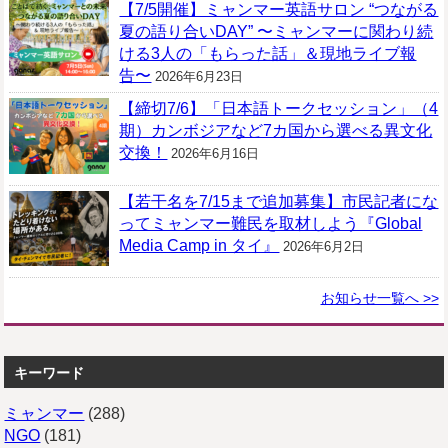
【7/5開催】ミャンマー英語サロン “つながる
夏の語り合いDAY” 〜ミャンマーに関わり続
ける3人の「もらった話」＆現地ライブ報
告〜
2026年6月23日
【締切7/6】「日本語トークセッション」（4
期）カンボジアなど7カ国から選べる異文化
交換！
2026年6月16日
【若干名を7/15まで追加募集】市民記者にな
ってミャンマー難民を取材しよう『Global
Media Camp in タイ』
2026年6月2日
お知らせ一覧へ >>
キーワード
ミャンマー
(288)
NGO
(181)