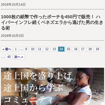
2018年10月14日
1000枚の紙幣で作ったポーチを450円で販売！ ハ
イパーインフレ続くベネズエラから逃げた男の生き
る術
2018年10月3日
…
« 前へ
1
9
10
11
12
13
14
15
16
17
18
19
…
40
次へ »