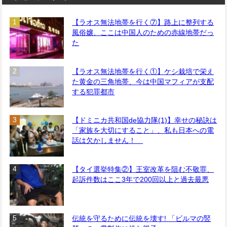
【ラオス無法地帯を行く⑦】路上に整列する
風俗嬢、ここは中国人のための赤線地帯だっ
た
【ラオス無法地帯を行く①】ケシ栽培で栄え
た黄金の三角地帯、今は中国マフィアが支配
する犯罪都市
【ドミニカ共和国de協力隊(1)】幸せの秘訣は
「家族を大切にすること」、私も日本への電
話は欠かしません！
【タイ選挙特集②】王室改革を阻む不敬罪、
起訴件数はここ3年で200回以上と過去最悪
伝統を守るために伝統を壊す! 「ビルマの竪