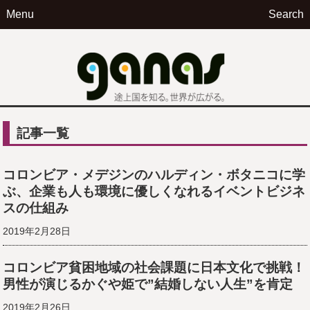
Menu
Search
ga
記事一覧
コロンビア・メデジンのハルディン・ボタニコに学
ぶ、企業も人も環境に優しくなれるイベントビジネ
スの仕組み
2019年2月28日
コロンビア貧困地域の社会課題に日本文化で挑戦！
男性が演じるかぐや姫で”結婚しない人生”を肯定
2019年2月26日