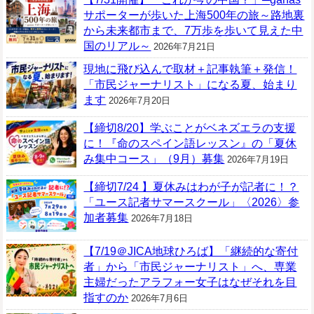
サポーターが歩いた上海500年の旅～路地裏
から未来都市まで、7万歩を歩いて見えた中
国のリアル～
2026年7月21日
現地に飛び込んで取材＋記事執筆＋発信！
「市民ジャーナリスト」になる夏、始まり
ます
2026年7月20日
【締切8/20】学ぶことがベネズエラの支援
に！『命のスペイン語レッスン』の「夏休
み集中コース」（9月）募集
2026年7月19日
【締切7/24 】夏休みはわが子が記者に！？
「ユース記者サマースクール」〈2026〉参
加者募集
2026年7月18日
【7/19＠JICA地球ひろば】「継続的な寄付
者」から「市民ジャーナリスト」へ、専業
主婦だったアラフォー女子はなぜそれを目
指すのか
2026年7月6日